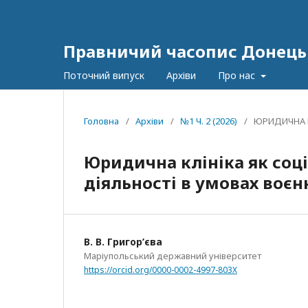
Правничий часопис Донецьк
Поточний випуск
Архіви
Про нас
Головна
/
Архіви
/
№1 Ч. 2 (2026)
/
ЮРИДИЧНА К
Юридична клініка як соці
діяльності в умовах воєн
В. В. Григор’єва
Маріупольський державний університет
https://orcid.org/0000-0002-4997-803X