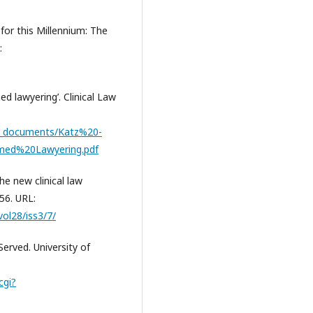
n for this Millennium: The
:
d lawyering’. Clinical Law
oad_documents/Katz%20-
ed%20Lawyering.pdf
the new clinical law
56. URL:
ol28/iss3/7/
Served. University of
cgi?