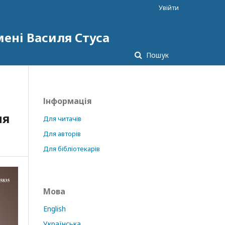
Увійти
ені Василя Стуса
Пошук
Інформація
ня
Для читачів
Для авторів
Для бібліотекарів
Мова
English
Українська