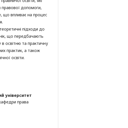
правничої освіти, які
я правової допомоги,
у, що впливає на процес
я.
теоретичні підходи до
інік, що передбачають
 в освітню та практичну
них практик, а також
чної освіти.
й університет
 кафедри права