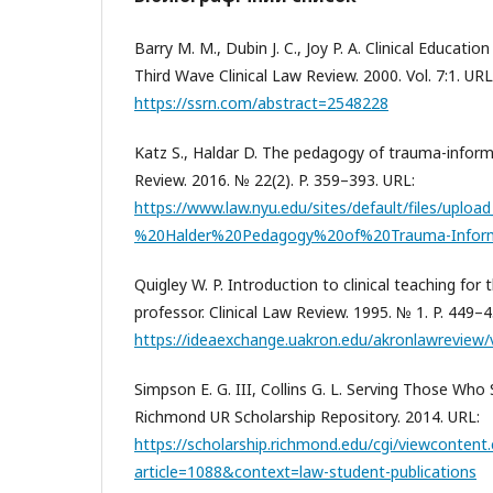
Barry M. M., Dubin J. C., Joy P. A. Clinical Educatio
Third Wave Clinical Law Review. 2000. Vol. 7:1. URL
https://ssrn.com/abstract=2548228
Katz S., Haldar D. The pedagogy of trauma-informe
Review. 2016. № 22(2). P. 359–393. URL:
https://www.law.nyu.edu/sites/default/files/upl
%20Halder%20Pedagogy%20of%20Trauma-Inform
Quigley W. P. Introduction to clinical teaching for 
professor. Clinical Law Review. 1995. № 1. P. 449–4
https://ideaexchange.uakron.edu/akronlawreview/v
Simpson E. G. III, Collins G. L. Serving Those Who 
Richmond UR Scholarship Repository. 2014. URL:
https://scholarship.richmond.edu/cgi/viewcontent.
article=1088&context=law-student-publications