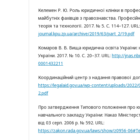
Келемен Р. Ю. Роль юридичної клініки в профес
майбутніх фахівців з правознавства. Професійн
теорія та технології. 2017. № 5. С. 114–127. URL
journal.kpu.zp.ua/archive/2019/63/part_2/19.pdf
Комаров В. В. Вища юридична освіта України: н
України. 2017. № 10. С. 20–37. URL:
http://jnas.nb
0001432211
Координаційний центр з надання правової допо
https://legalaid.gov.ua/wp-content/uploads/2022
2.pdf
Про затвердження Типового положення про юр
навчального закладу України: Наказ Міністерст
від 03 серп. 2006 р. № 592. URL:
https://zakon.rada.gov.ua/laws/show/z0956-06#T