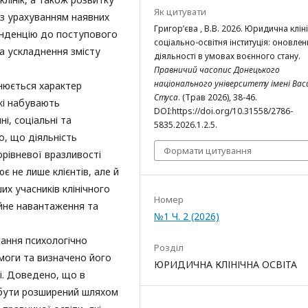
Як цитувати
 з урахуванням наявних
Григор’єва , В.В. 2026. Юридична кліні
тенденцію до поступового
соціально-освітня інституція: оновлен
а ускладнення змісту
діяльності в умовах воєнного стану.
Правничий часопис Донецького
національного університету імені Вас
нюється характер
Стуса
. (Трав 2026), 38-46.
які набувають
DOI:https://doi.org/10.31558/2786-
і, соціальні та
5835.2026.1.2.5.
о, що діяльність
Формати цитування
орівневої вразливості
лює не лише клієнтів, але й
их учасників клінічного
Номер
йне навантаження та
№1 Ч. 2 (2026)
ання психологічно
Розділ
моги та визначено його
ЮРИДИЧНА КЛІНІЧНА ОСВІТА
ті. Доведено, що в
 бути розширений шляхом