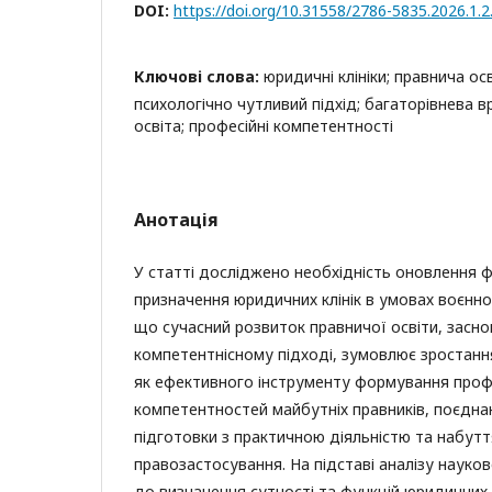
DOI:
https://doi.org/10.31558/2786-5835.2026.1.2
Ключові слова:
юридичні клініки; правнича осв
психологічно чутливий підхід; багаторівнева вр
освіта; професійні компетентності
Анотація
У статті досліджено необхідність оновлення 
призначення юридичних клінік в умовах воєнно
що сучасний розвиток правничої освіти, засно
компетентнісному підході, зумовлює зростання
як ефективного інструменту формування проф
компетентностей майбутніх правників, поєдна
підготовки з практичною діяльністю та набутт
правозастосування. На підставі аналізу науко
до визначення сутності та функцій юридичних к