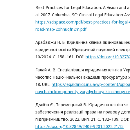
Best Practices for Legal Education: A Vision and 
al. 2007. Columbia, SC: Clinical Legal Education As
https://scispace.com/pdf/best-practices-for-legal
road-map-2ohhuqfn2m.pdf
Арабаджи Н. Б. Юридична клініка як інноваційн
юридичної освіти Юридичний науковий електр
10/2024. С. 158–161. DOI:
https://doi.org/10.327
Галай А. В. Спеціалізація юридичних клінік в Укр
часопис Націо¬нальної академії прокуратури Ук
18. URL:
https://legalclinics.in.ua/wp-content/upl
navchalni-komponenty-yurydychnoyi-klinichnoyi-os
Дуліба Є., Теремецький В. Юридична клініка як
забезпечення реалізації права на правову доп
підприємництво. 2022. Вип. 21. С. 132–139. DOI:
https://doi.org/10.32849/2409-9201.2022.21.15