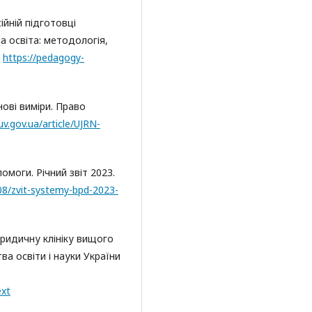
ійній підготовці
а освіта: методологія,
:
https://pedagogy-
ові виміри. Право
uv.gov.ua/article/UJRN-
моги. Річний звіт 2023.
/08/zvit-systemy-bpd-2023-
идичну клініку вищого
ва освіти і науки України
ext