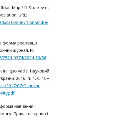
a Road Map / R. Stuckey et
sociation. URL:
-education-a-vision-and-a-
а форма реалізації
онний журнал. №
82/2524-0374/2024-10/36
аїні: quo vadis. Науковий
раїни. 2016. № 1. С. 10–
oads/2017/07/Osnovni-
vity.pdf
 форма навчання і
омогу. Приватне право і