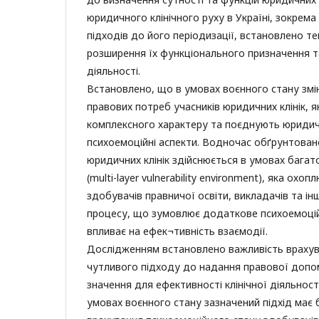
юридичного клінічного руху в Україні, зокрема
підходів до його періодизації, встановлено 
розширення їх функціонального призначення т
діяльності.
Встановлено, що в умовах воєнного стану змі
правових потреб учасників юридичних клінік, 
комплексного характеру та поєднують юридичн
психоемоційні аспекти. Водночас обґрунтован
юридичних клінік здійснюється в умовах багат
(multi-layer vulnerability environment), яка охоп
здобувачів правничої освіти, викладачів та інш
процесу, що зумовлює додаткове психоемоці
впливає на ефек¬тивність взаємодії.
Дослідженням встановлено важливість врахув
чутливого підходу до надання правової допо
значення для ефективності клінічної діяльнос
умовах воєнного стану зазначений підхід має