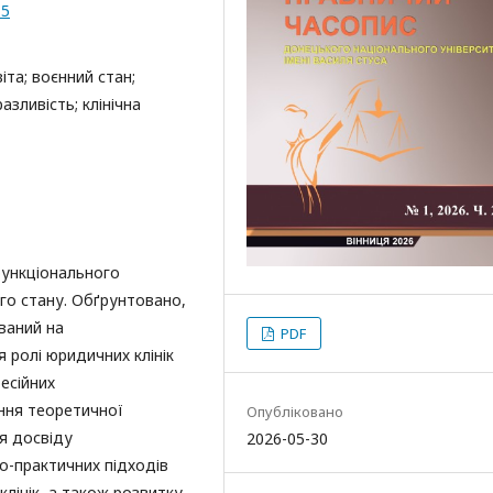
.5
іта; воєнний стан;
азливість; клінічна
функціонального
го стану. Обґрунтовано,
ваний на
PDF
 ролі юридичних клінік
есійних
ння теоретичної
Опубліковано
я досвіду
2026-05-30
во-практичних підходів
лінік, а також розвитку