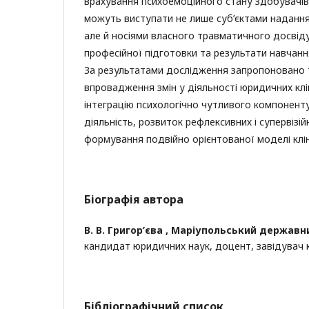
врахування психоемоційного стану здобувачів 
можуть виступати не лише суб’єктами наданн
але й носіями власного травматичного досвід
професійної підготовки та результати навчанн
За результатами дослідження запропоновано 
впровадження змін у діяльності юридичних кл
інтеграцію психологічно чутливого компоненту
діяльність, розвиток рефлексивних і супервізій
формування подвійно орієнтованої моделі кліні
Біографія автора
В. В. Григор’єва ,
Маріупольський державни
кандидат юридичних наук, доцент, завідувач
Бібліографічний список