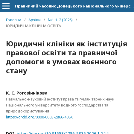
Правничий часопис Донецького національного університету імені Василя Стуса
Головна
/
Архіви
/
№1 Ч. 2 (2026)
/
ЮРИДИЧНА КЛІНІЧНА ОСВІТА
Юридичні клініки як інституція
правової освіти та правничої
допомоги в умовах воєнного
стану
К. С. Рогозіннікова
Навчально-науковий інститут права та гуманітарних наук
Національного університету водного господарства та
природокористування
https://orcid.org/0000-0003-2866-408X
DOI:
https://doi.org/10.31558/2786-5835.2026.1.2.14