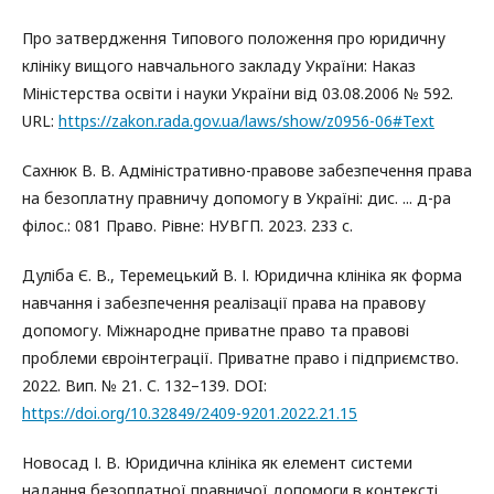
Про затвердження Типового положення про юридичну
клініку вищого навчального закладу України: Наказ
Міністерства освіти і науки України від 03.08.2006 № 592.
URL:
https://zakon.rada.gov.ua/laws/show/z0956-06#Text
Сахнюк В. В. Адміністративно-правове забезпечення права
на безоплатну правничу допомогу в Україні: дис. ... д-ра
філос.: 081 Право. Рівне: НУВГП. 2023. 233 с.
Дуліба Є. В., Теремецький В. І. Юридична клініка як форма
навчання і забезпечення реалізації права на правову
допомогу. Міжнародне приватне право та правові
проблеми євроінтеграції. Приватне право і підприємство.
2022. Вип. № 21. С. 132–139. DOI:
https://doi.org/10.32849/2409-9201.2022.21.15
Новосад І. В. Юридична клініка як елемент системи
надання безоплатної правничої допомоги в контексті