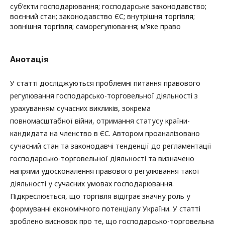
суб’єкти господарювання; господарське законодавство;
воєнний стан; законодавство ЄС; внутрішня торгівля;
зовнішня торгівля; саморегулювання; м’яке право
Анотація
У статті досліджуються проблемні питання правового
регулювання господарсько-торговельної діяльності з
урахуванням сучасних викликів, зокрема
повномасштабної війни, отримання статусу країни-
кандидата на членство в ЄС. Автором проаналізовано
сучасний стан та законодавчі тенденції до регламентації
господарсько-торговельної діяльності та визначено
напрями удосконалення правового регулювання такої
діяльності у сучасних умовах господарювання.
Підкреслюється, що торгівля відіграє значну роль у
формуванні економічного потенціалу України. У статті
зроблено висновок про те, що господарсько-торговельна