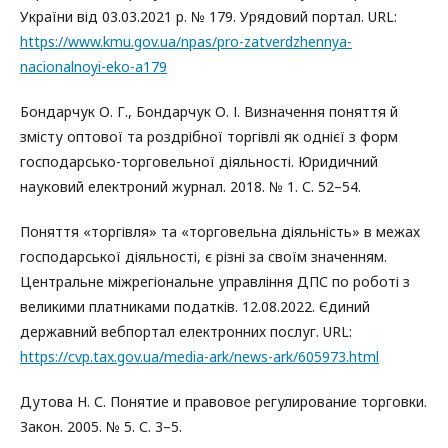
України від 03.03.2021 р. № 179. Урядовий портал. URL:
https://www.kmu.gov.ua/npas/pro-zatverdzhennya-
nacionalnoyi-eko-a179
Бондарчук О. Г., Бондарчук О. І. Визначення поняття й
змісту оптової та роздрібної торгівлі як однієї з форм
господарсько-торговельної діяльності. Юридичний
науковий електроний журнал. 2018. № 1. С. 52–54.
Поняття «торгівля» та «торговельна діяльність» в межах
господарської діяльності, є різні за своїм значенням.
Центральне міжрегіональне управління ДПС по роботі з
великими платниками податків. 12.08.2022. Єдиний
державний вебпортал електронних послуг. URL:
https://cvp.tax.gov.ua/media-ark/news-ark/605973.html
Дутова Н. С. Понятие и правовое регулирование торговки.
Закон. 2005. № 5. С. 3–5.