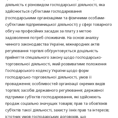
діяльність є різновидом господарської діяльності, яка
здійснюється суб’єктами господарювання
(господарськими організаціями та фізичними особами-
суб’єктами підприємницької діяльності) у сфері товарного
обігу на професійних засадах за плату з метою
задоволення потреб споживачів. На основі аналізу
чинного законодавства України, міжнародних актів
регулювання торгівлі обґрунтовується доцільність
прийняття спеціального закону щодо господарсько-
торговельної діяльності, який розвиватиме положення
Господарського кодексу України щодо форм
господарсько-торговельної діяльності, умов її
провадження; особливостей організації окремих видів
торгівлі; засобів державного регулювання; державної
підтримки суб’єктів господарювання, які здійснюють
продаж соціально значущих товарів; прав та обов’язків
суб’єктів такої діяльності, захисту їхніх прав та інтересів;
істотних умов господарських договорів, що